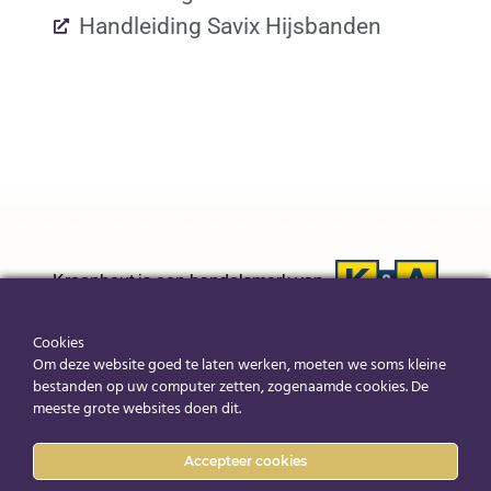
Handleiding Savix Hijsbanden
Kroonhout is een handelsmerk van
©K&A |
Algemene voorwaarden K&A
|
Downloads
Cookies
Om deze website goed te laten werken, moeten we soms kleine
bestanden op uw computer zetten, zogenaamde cookies. De
Duurzaam en veilig
meeste grote websites doen dit.
Accepteer cookies