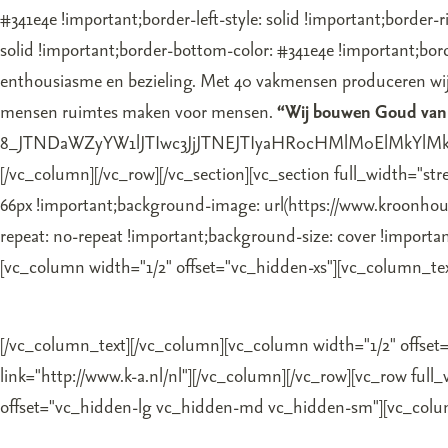
#341e4e !important;border-left-style: solid !important;border-r
solid !important;border-bottom-color: #341e4e !important;bor
enthousiasme en bezieling. Met 40 vakmensen produceren wij 
mensen ruimtes maken voor mensen.
“Wij bouwen Goud van
8_JTNDaWZyYW1lJTIwc3JjJTNEJTIyaHR0cHMlM0ElMkYl
[/vc_column][/vc_row][/vc_section][vc_section full_width="s
66px !important;background-image: url(https://www.kroonhou
repeat: no-repeat !important;background-size: cover !import
[vc_column width="1/2" offset="vc_hidden-xs"][vc_column_tex
[/vc_column_text][/vc_column][vc_column width="1/2" offset=
link="http://www.k-a.nl/nl"][/vc_column][/vc_row][vc_row f
offset="vc_hidden-lg vc_hidden-md vc_hidden-sm"][vc_colu