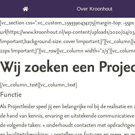
Over Kroonhout
[vc_section css=".vc_custom_1593590474275{margin-top: -55p
url(https://www.kroonhout.nl/wp-content/uploads/2020/04/03
!important;background-size: cover !important;}"][vc_column]
22px !important;}"][vc_row][vc_column width="2/3"][vc_colum
Wij zoeken een Projec
[/vc_column_text][vc_column_text]
Functie
Als Projectleider speel jij een belangrijke rol bij de realisatie
de hand van kennis, ervaring en uitstekende communicatieve va
de volgende taken: + onderhoudt contacten met opdrachtgevers
en kwaliteitsbewaking; + opstellen van facturen en meer- en m