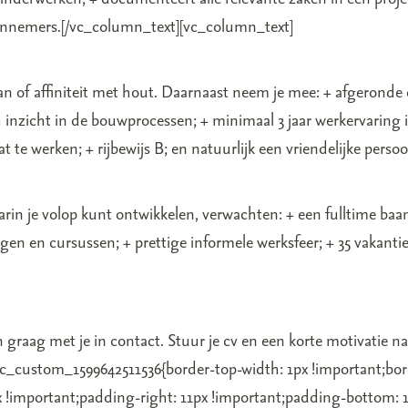
annemers.[/vc_column_text][vc_column_text]
n of affiniteit met hout. Daarnaast neem je mee: + afgeronde
icht in de bouwprocessen; + minimaal 3 jaar werkervaring in ee
 te werken; + rijbewijs B; en natuurlijk een vriendelijke pers
in je volop kunt ontwikkelen, verwachten: + een fulltime baan;
en en cursussen; + prettige informele werksfeer; + 35 vakantie
 graag met je in contact. Stuur je cv en een korte motivatie n
c_custom_1599642511536{border-top-width: 1px !important;bord
x !important;padding-right: 11px !important;padding-bottom: 11