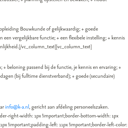
 opleiding Bouwkunde of gelijkwaardig; + goede
n vergelijkbare functie; + een flexibele instelling; + kennis
oonlijkheid.[/vc_column_text][vc_column_text]
 + beloning passend bij de functie, je kennis en ervaring; +
dagen (bij fulltime dienstverband); + goede (secundaire)
aar
info@k-a.nl
, gericht aan afdeling personeelszaken.
er-right-width: 1px !important;border-bottom-width: 1px
px !important;padding-left: 11px !important;border-left-color: