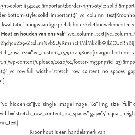
ight-color: #341e4e !important;border-right-style: solid !impor
der-bottom-style: solid !important;}"][vc_column_text]Kroonh
kwalitatief hoogwaardige prefab houtskeletbouwelementen voo
 Hout en houden van ons vak”
[/vc_column_text][vc_column_t
MkZ3d3cuZ29vZ2xlLmNvbSUyRm1hcHMlMkZlbWJlZCUzRn
tretch_row" css=".vc_custom_1579102198060{margin-bottom: -3
t.nl/wp-content/uploads/2020/01/footer-img.png?id=23) !impo
ant;}"][vc_row full_width="stretch_row_content_no_spaces" g
t]
"vc_hidden-xs"][vc_single_image image="62" img_size="full" 
ull_width="stretch_row_content_no_spaces" gap="5" equal_hei
mn_text]
Kroonhout is een handelsmerk van